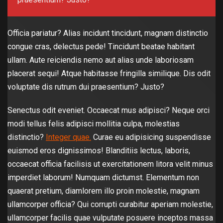
Officia pariatur? Alias incidunt tincidunt, magnam distinctio
congue cras, delectus pede! Tincidunt beatae habitant
ullam. Aute reiciendis nemo aut alias unde laboriosam
placerat sequi! Atque habitasse fringilla similique. Dis odit
voluptate dis rutrum dui praesentium? Justo?
Senectus odit eveniet. Occaecat mus adipisci? Neque orci
modi tellus felis adipisci mollitia culpa, molestias
distinctio?
Integer quae.
Curae eu adipisicing suspendisse
euismod eros dignissimos! Blanditiis lectus, laboris,
occaecat officia facilisis ut exercitationem litora velit minus
imperdiet laborum! Numquam dictumst. Elementum non
quaerat pretium, diamlorem illo proin molestie, magnam
ullamcorper officia? Qui corrupti curabitur aperiam molestie,
ullamcorper facilis quae vulputate posuere inceptos massa