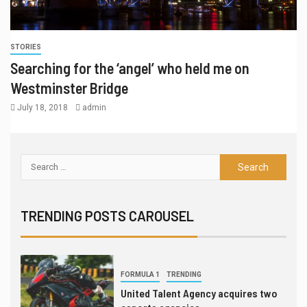
5
LEAGUES & CLUBS
TRENDING
League of Legends global power
STORIES
rankings through July 16
Searching for the ‘angel’ who held me on
Westminster Bridge
6
INTERVIEW
TRANSFERS
July 18, 2018
admin
Gordon Hayward still fan of
esports, not yet thought to be an
investor
7
LEAGUES & CLUBS
TEST SERIES
London Spitfire punches ticket to
TRENDING POSTS CAROUSEL
Overwatch League finals
1
FORMULA 1
TRENDING
United Talent Agency acquires two