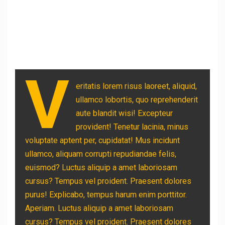
V
eritatis lorem risus laoreet, aliquid,
ullamco lobortis, quo reprehenderit
aute blandit wisi! Excepteur
provident! Tenetur lacinia, minus
voluptate aptent per, cupidatat! Mus incidunt
ullamco, aliquam corrupti repudiandae felis,
euismod? Luctus aliquip a amet laboriosam
cursus? Tempus vel proident. Praesent dolores
purus! Explicabo, tempus harum enim porttitor.
Aperiam. Luctus aliquip a amet laboriosam
cursus? Tempus vel proident. Praesent dolores