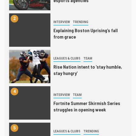
esports agencies
2
INTERVIEW
TRENDING
Explaining Boston Uprising’s fall
from grace
3
LEAGUES & CLUBS
TEAM
Rise Nation intent to ‘stay humble,
stay hungry’
4
INTERVIEW
TEAM
Fortnite Summer Skirmish Series
struggles in opening week
5
LEAGUES & CLUBS
TRENDING