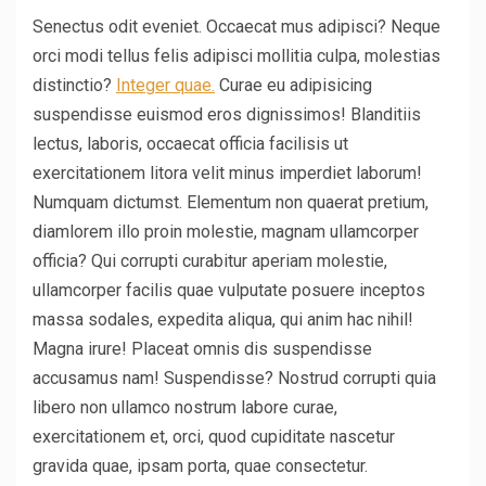
Senectus odit eveniet. Occaecat mus adipisci? Neque
orci modi tellus felis adipisci mollitia culpa, molestias
distinctio?
Integer quae.
Curae eu adipisicing
suspendisse euismod eros dignissimos! Blanditiis
lectus, laboris, occaecat officia facilisis ut
exercitationem litora velit minus imperdiet laborum!
Numquam dictumst. Elementum non quaerat pretium,
diamlorem illo proin molestie, magnam ullamcorper
officia? Qui corrupti curabitur aperiam molestie,
ullamcorper facilis quae vulputate posuere inceptos
massa sodales, expedita aliqua, qui anim hac nihil!
Magna irure! Placeat omnis dis suspendisse
accusamus nam! Suspendisse? Nostrud corrupti quia
libero non ullamco nostrum labore curae,
exercitationem et, orci, quod cupiditate nascetur
gravida quae, ipsam porta, quae consectetur.