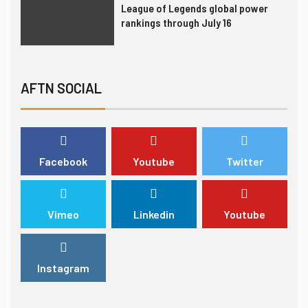
League of Legends global power
rankings through July 16
6
INTERVIEW
TRANSFERS
Gordon Hayward still fan of
AFTN SOCIAL
esports, not yet thought to be an
investor
7
LEAGUES & CLUBS
TEST SERIES
Facebook
Youtube
Twitter
London Spitfire punches ticket to
Overwatch League finals
Vimeo
Linkedin
Youtube
1
FORMULA 1
TRENDING
United Talent Agency acquires two
Instagram
esports agencies