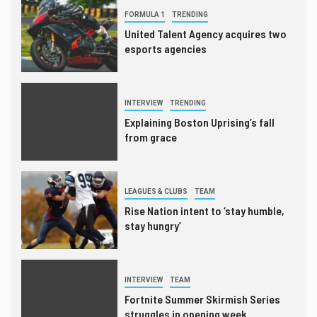
FORMULA 1
TRENDING
United Talent Agency acquires two
esports agencies
INTERVIEW
TRENDING
Explaining Boston Uprising’s fall
from grace
LEAGUES & CLUBS
TEAM
Rise Nation intent to ‘stay humble,
stay hungry’
INTERVIEW
TEAM
Fortnite Summer Skirmish Series
struggles in opening week