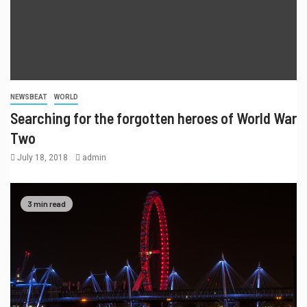
NEWSBEAT
WORLD
Searching for the forgotten heroes of World War
Two
July 18, 2018
admin
3
LEAGUES & CLUBS
TEAM
Rise Nation intent to ‘stay humble,
stay hungry’
3 min read
4
INTERVIEW
TEAM
Fortnite Summer Skirmish Series
struggles in opening week